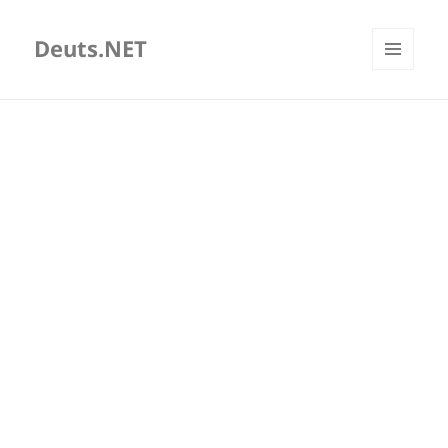
Deuts.NET
MENU
AND
WIDGETS